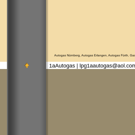
Autogas Nürnberg, Autogas Erlangen, Autogas Fürth, Gas
1aAutogas | lpg1aautogas@aol.co