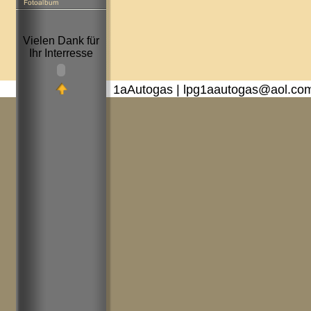
Vielen Dank für
Ihr Interresse
1aAutogas | lpg1aautogas@aol.co