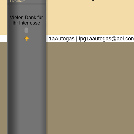
Vielen Dank für
Ihr Interresse
1aAutogas | lpg1aautogas@aol.co