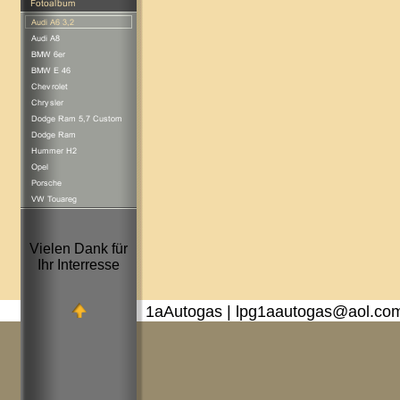
Vielen Dank für
Ihr Interresse
1aAutogas | lpg1aautogas@aol.co