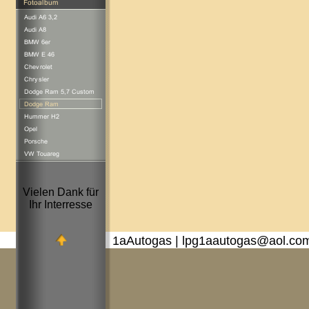
Vielen Dank für
Ihr Interresse
1aAutogas | lpg1aautogas@aol.co